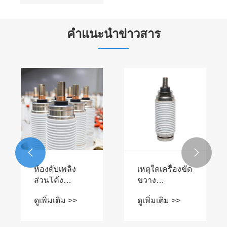
คำแนะนำข่าวสาร
เหตุใดเบรก
เหตุใดเครื่องขัด
เกอร์ขัดขวาง
ขวาง
สุญญากาศ
สุญญากาศ
ดูเพิ่มเติม >>
ดูเพิ่มเติม >>
36KV จึงจำเป็น
สำหรับ VCB
สำหรับการจ่าย
กลางแจ้งจึงมี


พลังงานสมัย
ความสำคัญ
ใหม่
อย่างยิ่งต่อ
การกระจาย
พลังงานที่เชื่อ
ถือได้